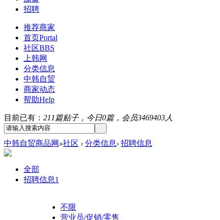
招聘
推荐商家
首页
Portal
社区
BBS
上韩网
分类信息
中韩自贸
商家动态
帮助
Help
目前已有：
211篇贴子，今日0篇，会员3469403人
中韩自贸商品网
»
社区
›
分类信息
›
招聘信息
全部
招聘信息
1
不限
营业员/促销/零售