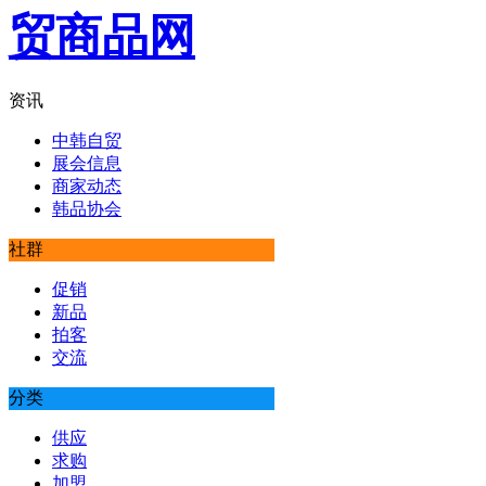
资讯
中韩自贸
展会信息
商家动态
韩品协会
社群
促销
新品
拍客
交流
分类
供应
求购
加盟