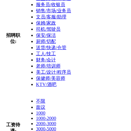
服务员/收银员
销售/市场/业务员
文员/客服/助理
保姆/家政
司机/驾驶员
招聘职
保安/保洁
位:
厨师/切配
送货/快递/仓管
工人/技工
财务/会计
老师/培训师
美工/设计/程序员
保健师/美容师
KTV/酒吧
不限
面议
1000
1000-2000
2000-3000
工资待
3000-5000
遇: