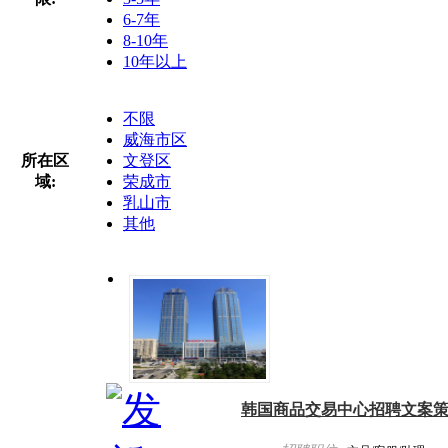
6-7年
8-10年
10年以上
不限
威海市区
所在区
文登区
域:
荣成市
乳山市
其他
韩国商品交易中心招聘文案