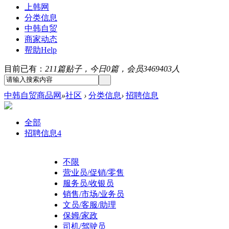
上韩网
分类信息
中韩自贸
商家动态
帮助
Help
目前已有：
211篇贴子，今日0篇，会员3469403人
中韩自贸商品网
»
社区
›
分类信息
›
招聘信息
全部
招聘信息
4
不限
营业员/促销/零售
服务员/收银员
销售/市场/业务员
文员/客服/助理
保姆/家政
司机/驾驶员