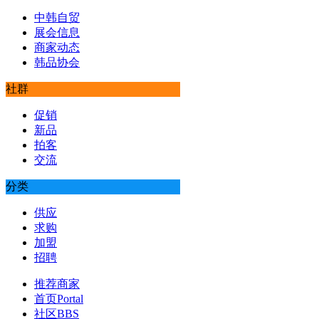
中韩自贸
展会信息
商家动态
韩品协会
社群
促销
新品
拍客
交流
分类
供应
求购
加盟
招聘
推荐商家
首页
Portal
社区
BBS