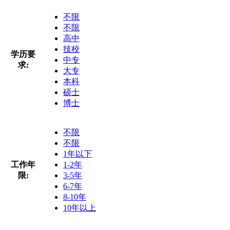
不限
不限
高中
技校
学历要
中专
求:
大专
本科
硕士
博士
不限
不限
1年以下
工作年
1-2年
限:
3-5年
6-7年
8-10年
10年以上