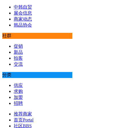
中韩自贸
展会信息
商家动态
韩品协会
社群
促销
新品
拍客
交流
分类
供应
求购
加盟
招聘
推荐商家
首页
Portal
社区
BBS