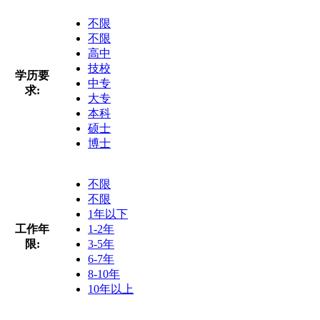
不限
不限
高中
技校
学历要
中专
求:
大专
本科
硕士
博士
不限
不限
1年以下
工作年
1-2年
限:
3-5年
6-7年
8-10年
10年以上