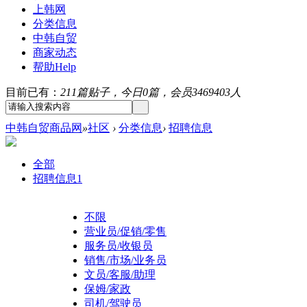
上韩网
分类信息
中韩自贸
商家动态
帮助
Help
目前已有：
211篇贴子，今日0篇，会员3469403人
中韩自贸商品网
»
社区
›
分类信息
›
招聘信息
全部
招聘信息
1
不限
营业员/促销/零售
服务员/收银员
销售/市场/业务员
文员/客服/助理
保姆/家政
司机/驾驶员