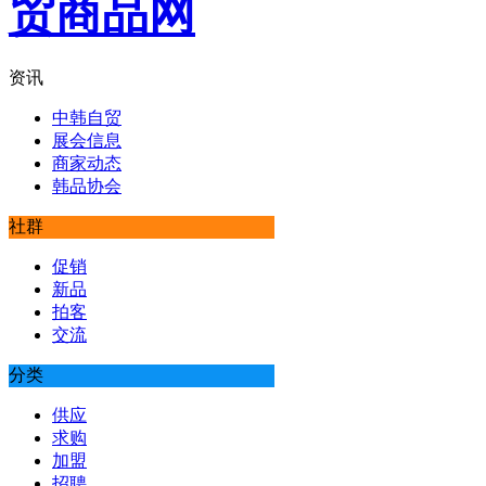
资讯
中韩自贸
展会信息
商家动态
韩品协会
社群
促销
新品
拍客
交流
分类
供应
求购
加盟
招聘