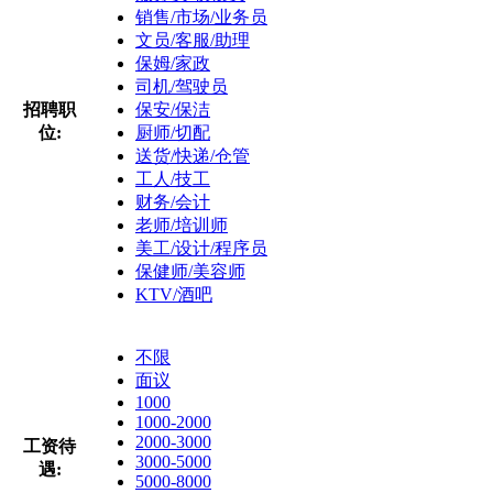
销售/市场/业务员
文员/客服/助理
保姆/家政
司机/驾驶员
招聘职
保安/保洁
位:
厨师/切配
送货/快递/仓管
工人/技工
财务/会计
老师/培训师
美工/设计/程序员
保健师/美容师
KTV/酒吧
不限
面议
1000
1000-2000
2000-3000
工资待
3000-5000
遇:
5000-8000