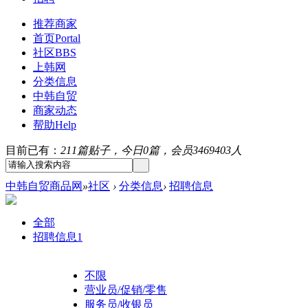
推荐商家
首页
Portal
社区
BBS
上韩网
分类信息
中韩自贸
商家动态
帮助
Help
目前已有：
211篇贴子，今日0篇，会员3469403人
中韩自贸商品网
»
社区
›
分类信息
›
招聘信息
全部
招聘信息
1
不限
营业员/促销/零售
服务员/收银员