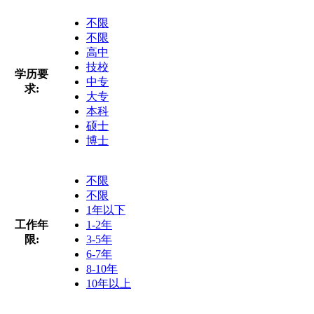
不限
不限
高中
技校
学历要
中专
求:
大专
本科
硕士
博士
不限
不限
1年以下
工作年
1-2年
限:
3-5年
6-7年
8-10年
10年以上