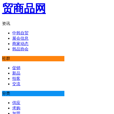
资讯
中韩自贸
展会信息
商家动态
韩品协会
社群
促销
新品
拍客
交流
分类
供应
求购
加盟