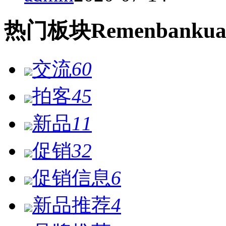
热门
板块
Remen
bankua
交流
60
拍客
45
新品
11
促销
32
促销信息
6
新品推荐
4