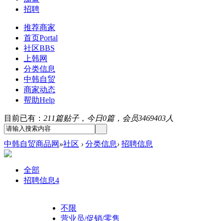
招聘
推荐商家
首页
Portal
社区
BBS
上韩网
分类信息
中韩自贸
商家动态
帮助
Help
目前已有：
211篇贴子，今日0篇，会员3469403人
中韩自贸商品网
»
社区
›
分类信息
›
招聘信息
全部
招聘信息
4
不限
营业员/促销/零售