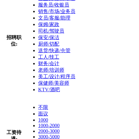
服务员/收银员
销售/市场/业务员
文员/客服/助理
保姆/家政
司机/驾驶员
招聘职
保安/保洁
位:
厨师/切配
送货/快递/仓管
工人/技工
财务/会计
老师/培训师
美工/设计/程序员
保健师/美容师
KTV/酒吧
不限
面议
1000
1000-2000
2000-3000
工资待
3000-5000
遇: