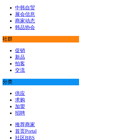
中韩自贸
展会信息
商家动态
韩品协会
社群
促销
新品
拍客
交流
分类
供应
求购
加盟
招聘
推荐商家
首页
Portal
社区
BBS