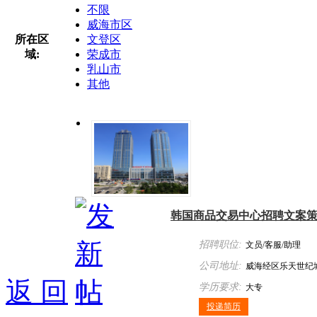
不限
威海市区
所在区
文登区
域:
荣成市
乳山市
其他
韩国商品交易中心招聘文案
招聘职位:
文员/客服/助理
公司地址:
威海经区乐天世纪城
返 回
学历要求:
大专
投递简历