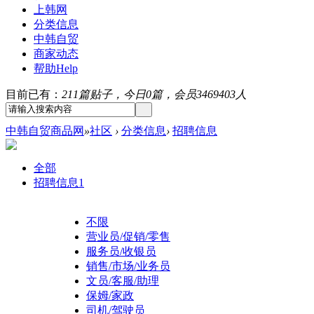
上韩网
分类信息
中韩自贸
商家动态
帮助
Help
目前已有：
211篇贴子，今日0篇，会员3469403人
中韩自贸商品网
»
社区
›
分类信息
›
招聘信息
全部
招聘信息
1
不限
营业员/促销/零售
服务员/收银员
销售/市场/业务员
文员/客服/助理
保姆/家政
司机/驾驶员