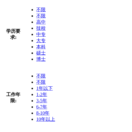
不限
不限
高中
技校
学历要
中专
求:
大专
本科
硕士
博士
不限
不限
1年以下
工作年
1-2年
限:
3-5年
6-7年
8-10年
10年以上