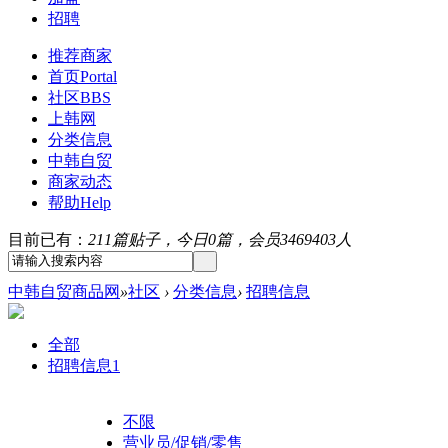
招聘
推荐商家
首页
Portal
社区
BBS
上韩网
分类信息
中韩自贸
商家动态
帮助
Help
目前已有：
211篇贴子，今日0篇，会员3469403人
中韩自贸商品网
»
社区
›
分类信息
›
招聘信息
全部
招聘信息
1
不限
营业员/促销/零售