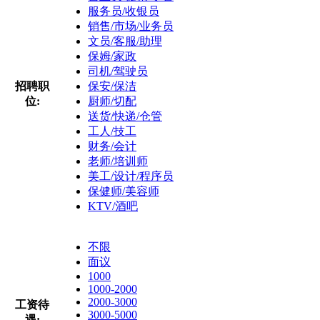
服务员/收银员
销售/市场/业务员
文员/客服/助理
保姆/家政
司机/驾驶员
招聘职
保安/保洁
位:
厨师/切配
送货/快递/仓管
工人/技工
财务/会计
老师/培训师
美工/设计/程序员
保健师/美容师
KTV/酒吧
不限
面议
1000
1000-2000
2000-3000
工资待
3000-5000
遇: