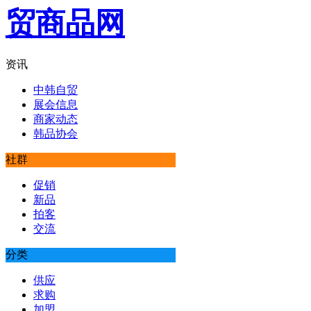
资讯
中韩自贸
展会信息
商家动态
韩品协会
社群
促销
新品
拍客
交流
分类
供应
求购
加盟