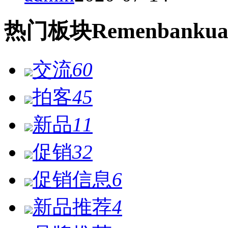
热门
板块
Remen
bankua
交流
60
拍客
45
新品
11
促销
32
促销信息
6
新品推荐
4