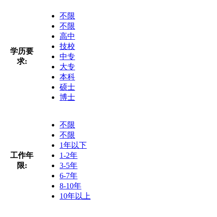
不限
不限
高中
技校
学历要
中专
求:
大专
本科
硕士
博士
不限
不限
1年以下
工作年
1-2年
限:
3-5年
6-7年
8-10年
10年以上