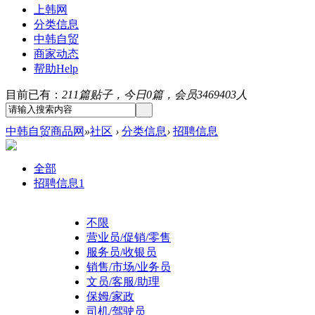
上韩网
分类信息
中韩自贸
商家动态
帮助
Help
目前已有：
211篇贴子，今日0篇，会员3469403人
中韩自贸商品网
»
社区
›
分类信息
›
招聘信息
全部
招聘信息
1
不限
营业员/促销/零售
服务员/收银员
销售/市场/业务员
文员/客服/助理
保姆/家政
司机/驾驶员