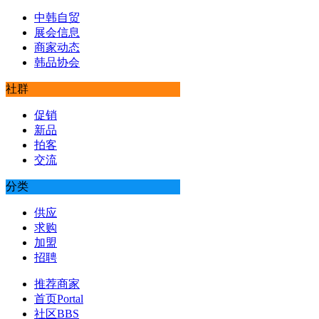
中韩自贸
展会信息
商家动态
韩品协会
社群
促销
新品
拍客
交流
分类
供应
求购
加盟
招聘
推荐商家
首页
Portal
社区
BBS