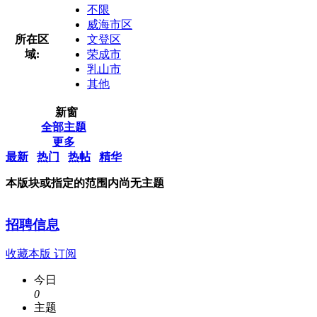
不限
威海市区
所在区
文登区
域:
荣成市
乳山市
其他
新窗
全部主题
更多
最新
热门
热帖
精华
本版块或指定的范围内尚无主题
招聘信息
收藏本版
订阅
今日
0
主题