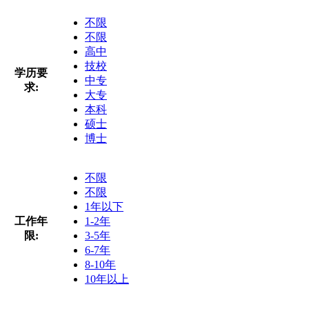
不限
不限
高中
技校
学历要
中专
求:
大专
本科
硕士
博士
不限
不限
1年以下
工作年
1-2年
限:
3-5年
6-7年
8-10年
10年以上