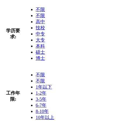
不限
不限
高中
技校
学历要
中专
求:
大专
本科
硕士
博士
不限
不限
1年以下
工作年
1-2年
限:
3-5年
6-7年
8-10年
10年以上