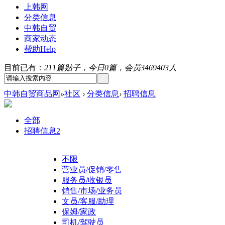
上韩网
分类信息
中韩自贸
商家动态
帮助
Help
目前已有：
211篇贴子，今日0篇，会员3469403人
中韩自贸商品网
»
社区
›
分类信息
›
招聘信息
全部
招聘信息
2
不限
营业员/促销/零售
服务员/收银员
销售/市场/业务员
文员/客服/助理
保姆/家政
司机/驾驶员