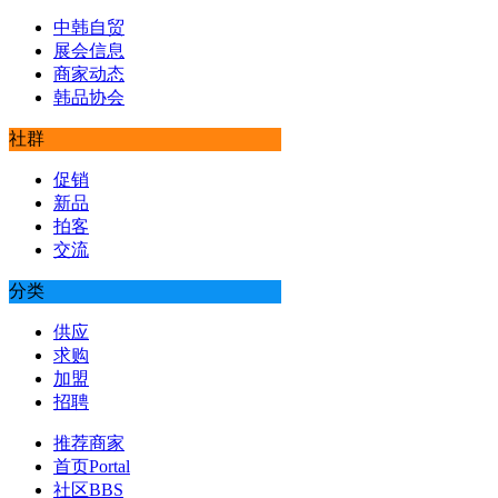
中韩自贸
展会信息
商家动态
韩品协会
社群
促销
新品
拍客
交流
分类
供应
求购
加盟
招聘
推荐商家
首页
Portal
社区
BBS