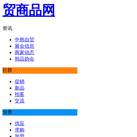
资讯
中韩自贸
展会信息
商家动态
韩品协会
社群
促销
新品
拍客
交流
分类
供应
求购
加盟