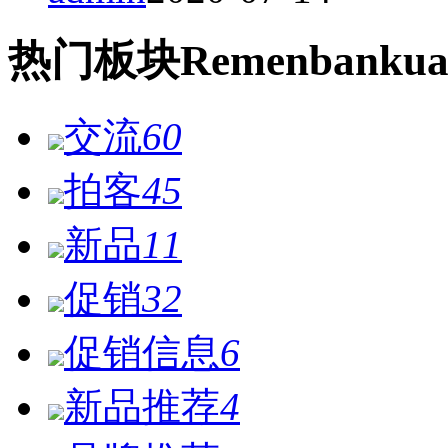
热门
板块
Remen
bankua
交流
60
拍客
45
新品
11
促销
32
促销信息
6
新品推荐
4