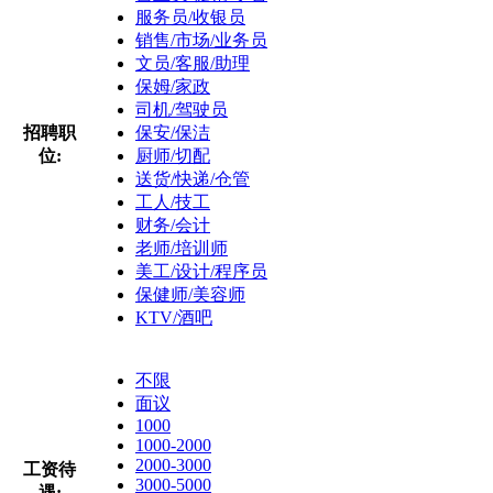
服务员/收银员
销售/市场/业务员
文员/客服/助理
保姆/家政
司机/驾驶员
招聘职
保安/保洁
位:
厨师/切配
送货/快递/仓管
工人/技工
财务/会计
老师/培训师
美工/设计/程序员
保健师/美容师
KTV/酒吧
不限
面议
1000
1000-2000
2000-3000
工资待
3000-5000
遇: