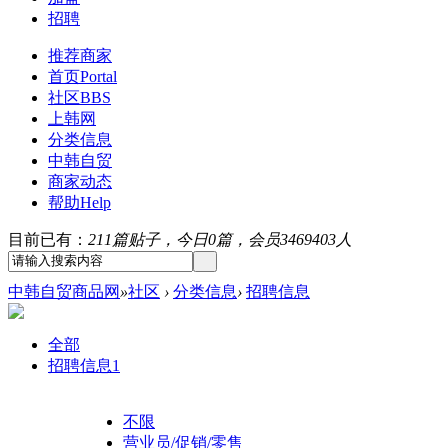
招聘
推荐商家
首页
Portal
社区
BBS
上韩网
分类信息
中韩自贸
商家动态
帮助
Help
目前已有：
211篇贴子，今日0篇，会员3469403人
中韩自贸商品网
»
社区
›
分类信息
›
招聘信息
全部
招聘信息
1
不限
营业员/促销/零售