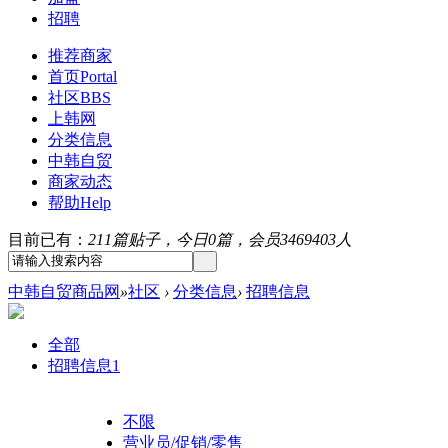
招聘
推荐商家
首页
Portal
社区
BBS
上韩网
分类信息
中韩自贸
商家动态
帮助
Help
目前已有：
211篇贴子，今日0篇，会员3469403人
中韩自贸商品网
»
社区
›
分类信息
›
招聘信息
全部
招聘信息
1
不限
营业员/促销/零售