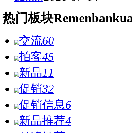
热门
板块
Remen
bankua
交流
60
拍客
45
新品
11
促销
32
促销信息
6
新品推荐
4