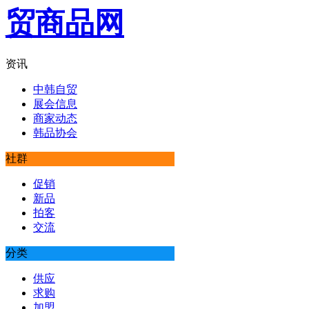
资讯
中韩自贸
展会信息
商家动态
韩品协会
社群
促销
新品
拍客
交流
分类
供应
求购
加盟