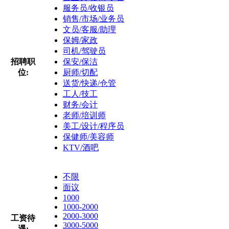
服务员/收银员
销售/市场/业务员
文员/客服/助理
保姆/家政
司机/驾驶员
招聘职
保安/保洁
位:
厨师/切配
送货/快递/仓管
工人/技工
财务/会计
老师/培训师
美工/设计/程序员
保健师/美容师
KTV/酒吧
不限
面议
1000
1000-2000
2000-3000
工资待
3000-5000
遇: