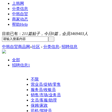
上韩网
分类信息
中韩自贸
商家动态
帮助
Help
目前已有：
211篇贴子，今日0篇，会员3469403人
中韩自贸商品网
»
社区
›
分类信息
›
招聘信息
全部
招聘信息
1
不限
营业员/促销/零售
服务员/收银员
销售/市场/业务员
文员/客服/助理
保姆/家政
司机/驾驶员