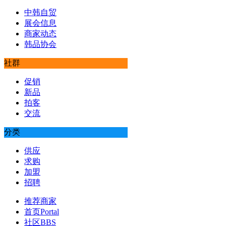
中韩自贸
展会信息
商家动态
韩品协会
社群
促销
新品
拍客
交流
分类
供应
求购
加盟
招聘
推荐商家
首页
Portal
社区
BBS