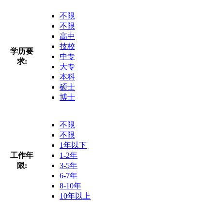
不限
不限
高中
技校
学历要
中专
求:
大专
本科
硕士
博士
不限
不限
1年以下
工作年
1-2年
限:
3-5年
6-7年
8-10年
10年以上