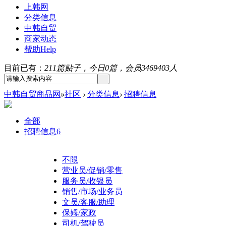
上韩网
分类信息
中韩自贸
商家动态
帮助
Help
目前已有：
211篇贴子，今日0篇，会员3469403人
中韩自贸商品网
»
社区
›
分类信息
›
招聘信息
全部
招聘信息
6
不限
营业员/促销/零售
服务员/收银员
销售/市场/业务员
文员/客服/助理
保姆/家政
司机/驾驶员