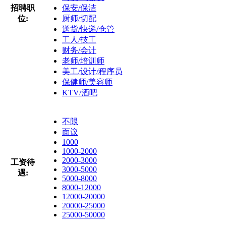
招聘职
保安/保洁
位:
厨师/切配
送货/快递/仓管
工人/技工
财务/会计
老师/培训师
美工/设计/程序员
保健师/美容师
KTV/酒吧
不限
面议
1000
1000-2000
2000-3000
工资待
3000-5000
遇:
5000-8000
8000-12000
12000-20000
20000-25000
25000-50000