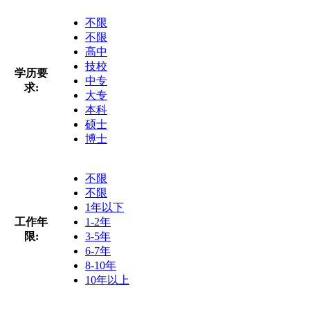
不限
不限
高中
技校
学历要
中专
求:
大专
本科
硕士
博士
不限
不限
1年以下
工作年
1-2年
限:
3-5年
6-7年
8-10年
10年以上