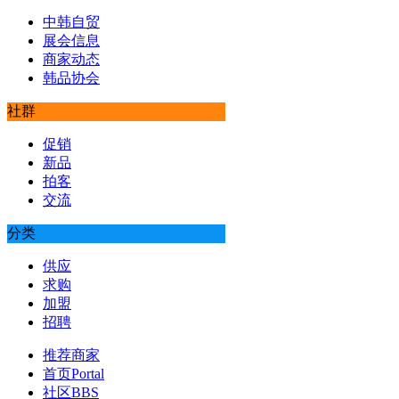
中韩自贸
展会信息
商家动态
韩品协会
社群
促销
新品
拍客
交流
分类
供应
求购
加盟
招聘
推荐商家
首页
Portal
社区
BBS