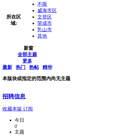
不限
威海市区
所在区
文登区
域:
荣成市
乳山市
其他
新窗
全部主题
更多
最新
热门
热帖
精华
本版块或指定的范围内尚无主题
招聘信息
收藏本版
订阅
今日
0
主题