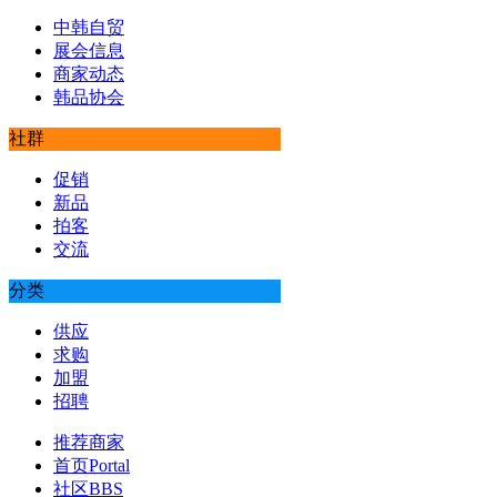
中韩自贸
展会信息
商家动态
韩品协会
社群
促销
新品
拍客
交流
分类
供应
求购
加盟
招聘
推荐商家
首页
Portal
社区
BBS