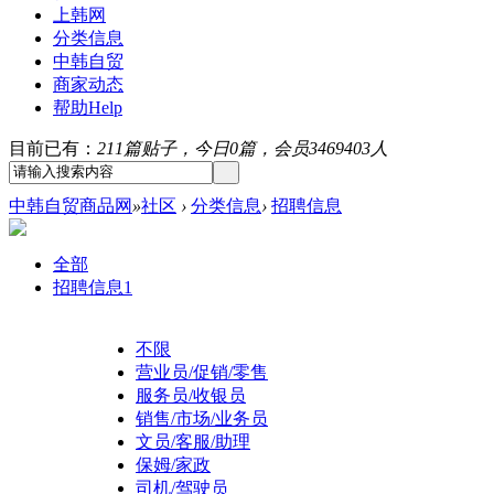
上韩网
分类信息
中韩自贸
商家动态
帮助
Help
目前已有：
211篇贴子，今日0篇，会员3469403人
中韩自贸商品网
»
社区
›
分类信息
›
招聘信息
全部
招聘信息
1
不限
营业员/促销/零售
服务员/收银员
销售/市场/业务员
文员/客服/助理
保姆/家政
司机/驾驶员