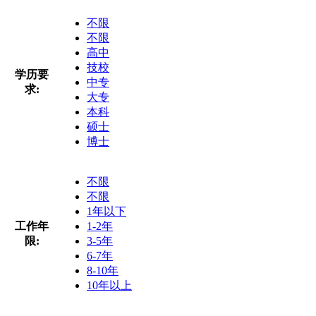
不限
不限
高中
技校
学历要
中专
求:
大专
本科
硕士
博士
不限
不限
1年以下
工作年
1-2年
限:
3-5年
6-7年
8-10年
10年以上