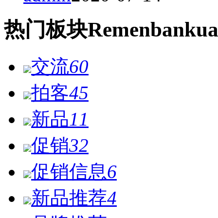
热门
板块
Remen
bankua
交流
60
拍客
45
新品
11
促销
32
促销信息
6
新品推荐
4