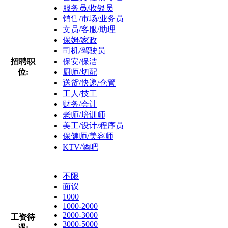
服务员/收银员
销售/市场/业务员
文员/客服/助理
保姆/家政
司机/驾驶员
招聘职
保安/保洁
位:
厨师/切配
送货/快递/仓管
工人/技工
财务/会计
老师/培训师
美工/设计/程序员
保健师/美容师
KTV/酒吧
不限
面议
1000
1000-2000
2000-3000
工资待
3000-5000
遇: