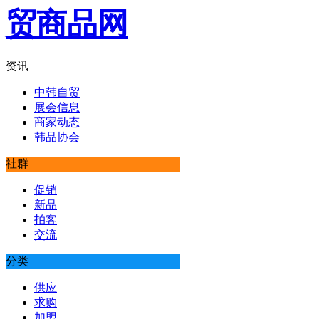
资讯
中韩自贸
展会信息
商家动态
韩品协会
社群
促销
新品
拍客
交流
分类
供应
求购
加盟