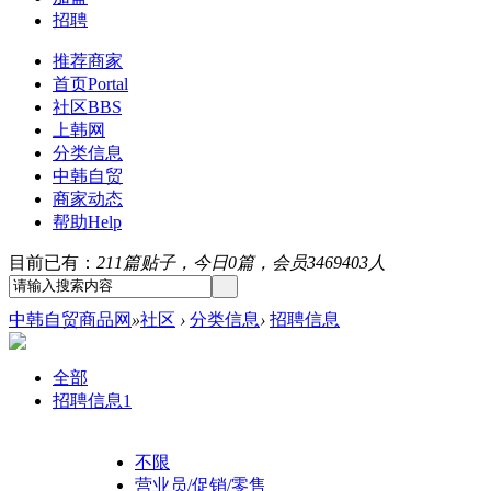
招聘
推荐商家
首页
Portal
社区
BBS
上韩网
分类信息
中韩自贸
商家动态
帮助
Help
目前已有：
211篇贴子，今日0篇，会员3469403人
中韩自贸商品网
»
社区
›
分类信息
›
招聘信息
全部
招聘信息
1
不限
营业员/促销/零售