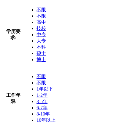
不限
不限
高中
技校
学历要
中专
求:
大专
本科
硕士
博士
不限
不限
1年以下
工作年
1-2年
限:
3-5年
6-7年
8-10年
10年以上