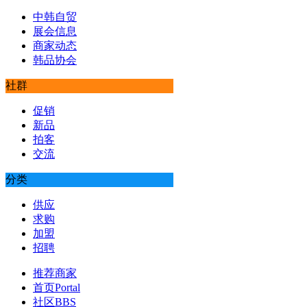
中韩自贸
展会信息
商家动态
韩品协会
社群
促销
新品
拍客
交流
分类
供应
求购
加盟
招聘
推荐商家
首页
Portal
社区
BBS