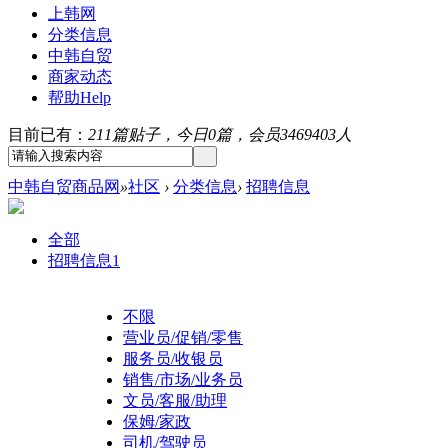
上韩网
分类信息
中韩自贸
商家动态
帮助
Help
目前已有：
211篇贴子，今日0篇，会员3469403人
中韩自贸商品网
»
社区
›
分类信息
›
招聘信息
全部
招聘信息
1
不限
营业员/促销/零售
服务员/收银员
销售/市场/业务员
文员/客服/助理
保姆/家政
司机/驾驶员