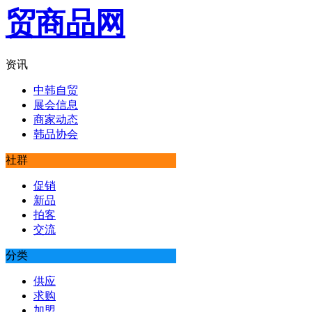
资讯
中韩自贸
展会信息
商家动态
韩品协会
社群
促销
新品
拍客
交流
分类
供应
求购
加盟