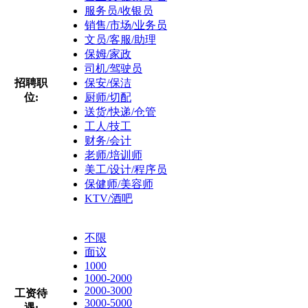
服务员/收银员
销售/市场/业务员
文员/客服/助理
保姆/家政
司机/驾驶员
招聘职
保安/保洁
位:
厨师/切配
送货/快递/仓管
工人/技工
财务/会计
老师/培训师
美工/设计/程序员
保健师/美容师
KTV/酒吧
不限
面议
1000
1000-2000
2000-3000
工资待
3000-5000
遇: