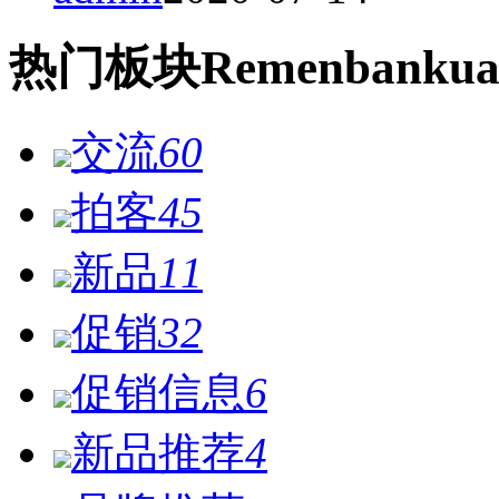
热门
板块
Remen
bankua
交流
60
拍客
45
新品
11
促销
32
促销信息
6
新品推荐
4