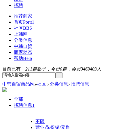
招聘
推荐商家
首页
Portal
社区
BBS
上韩网
分类信息
中韩自贸
商家动态
帮助
Help
目前已有：
211篇贴子，今日0篇，会员3469403人
中韩自贸商品网
»
社区
›
分类信息
›
招聘信息
全部
招聘信息
1
不限
营业员/促销/零售