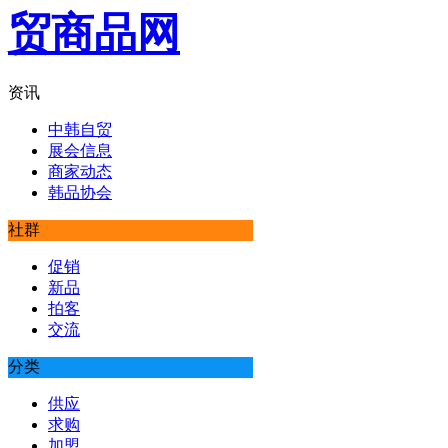
资讯
中韩自贸
展会信息
商家动态
韩品协会
社群
促销
新品
拍客
交流
分类
供应
求购
加盟