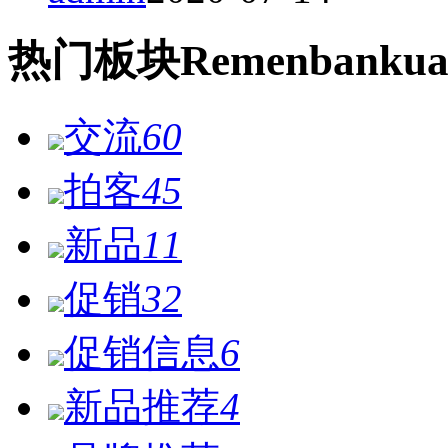
热门
板块
Remen
bankua
交流
60
拍客
45
新品
11
促销
32
促销信息
6
新品推荐
4