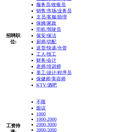
服务员/收银员
销售/市场/业务员
文员/客服/助理
保姆/家政
司机/驾驶员
招聘职
保安/保洁
位:
厨师/切配
送货/快递/仓管
工人/技工
财务/会计
老师/培训师
美工/设计/程序员
保健师/美容师
KTV/酒吧
不限
面议
1000
1000-2000
2000-3000
工资待
3000-5000
遇: