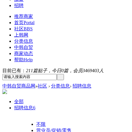
招聘
推荐商家
首页
Portal
社区
BBS
上韩网
分类信息
中韩自贸
商家动态
帮助
Help
目前已有：
211篇贴子，今日0篇，会员3469403人
中韩自贸商品网
»
社区
›
分类信息
›
招聘信息
全部
招聘信息
6
不限
营业员/促销/零售