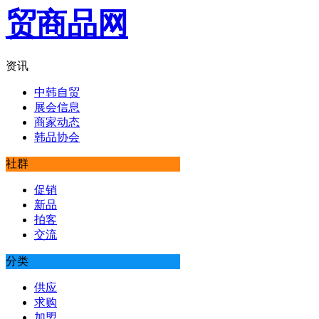
资讯
中韩自贸
展会信息
商家动态
韩品协会
社群
促销
新品
拍客
交流
分类
供应
求购
加盟