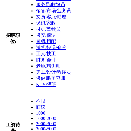
服务员/收银员
销售/市场/业务员
文员/客服/助理
保姆/家政
司机/驾驶员
招聘职
保安/保洁
位:
厨师/切配
送货/快递/仓管
工人/技工
财务/会计
老师/培训师
美工/设计/程序员
保健师/美容师
KTV/酒吧
不限
面议
1000
1000-2000
2000-3000
工资待
3000-5000
遇: