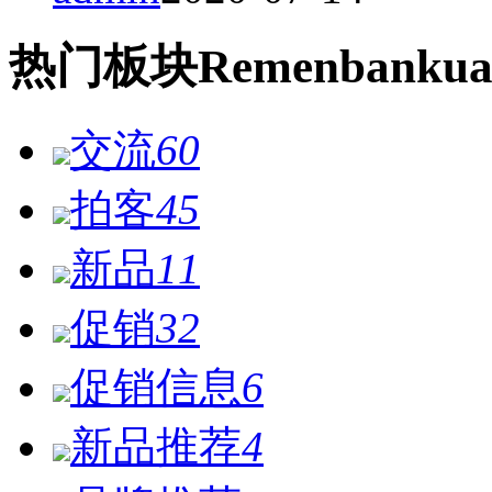
热门
板块
Remen
bankua
交流
60
拍客
45
新品
11
促销
32
促销信息
6
新品推荐
4