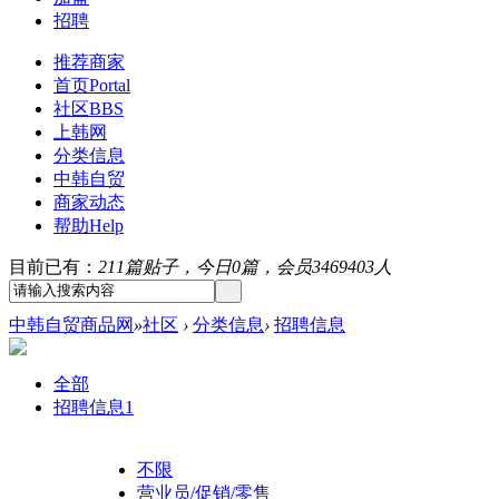
招聘
推荐商家
首页
Portal
社区
BBS
上韩网
分类信息
中韩自贸
商家动态
帮助
Help
目前已有：
211篇贴子，今日0篇，会员3469403人
中韩自贸商品网
»
社区
›
分类信息
›
招聘信息
全部
招聘信息
1
不限
营业员/促销/零售