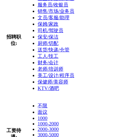
服务员/收银员
销售/市场/业务员
文员/客服/助理
保姆/家政
司机/驾驶员
招聘职
保安/保洁
位:
厨师/切配
送货/快递/仓管
工人/技工
财务/会计
老师/培训师
美工/设计/程序员
保健师/美容师
KTV/酒吧
不限
面议
1000
1000-2000
2000-3000
工资待
3000-5000
遇: