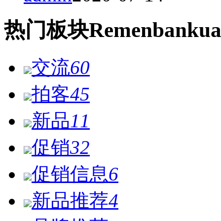
热门
板块
Remen
bankua
交流
60
拍客
45
新品
11
促销
32
促销信息
6
新品推荐
4