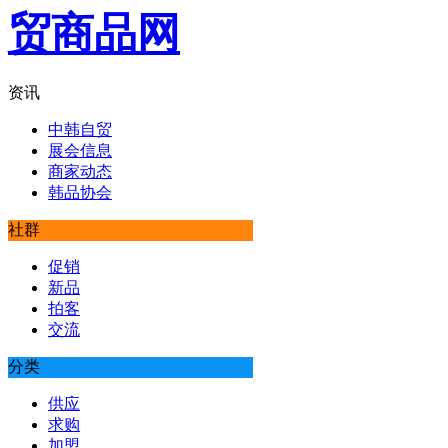
资讯
中韩自贸
展会信息
商家动态
韩品协会
社群
促销
新品
拍客
交流
分类
供应
求购
加盟