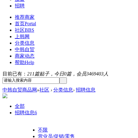
招聘
推荐商家
首页
Portal
社区
BBS
上韩网
分类信息
中韩自贸
商家动态
帮助
Help
目前已有：
211篇贴子，今日0篇，会员3469403人
中韩自贸商品网
»
社区
›
分类信息
›
招聘信息
全部
招聘信息
6
不限
营业员/促销/零售