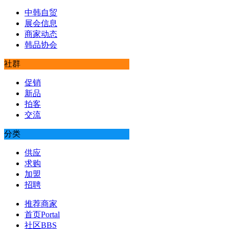
中韩自贸
展会信息
商家动态
韩品协会
社群
促销
新品
拍客
交流
分类
供应
求购
加盟
招聘
推荐商家
首页
Portal
社区
BBS