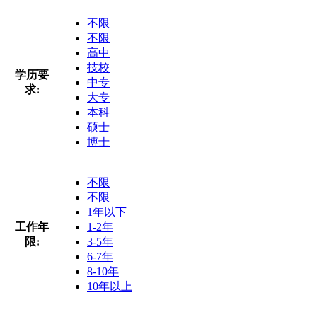
不限
不限
高中
技校
学历要
中专
求:
大专
本科
硕士
博士
不限
不限
1年以下
工作年
1-2年
限:
3-5年
6-7年
8-10年
10年以上