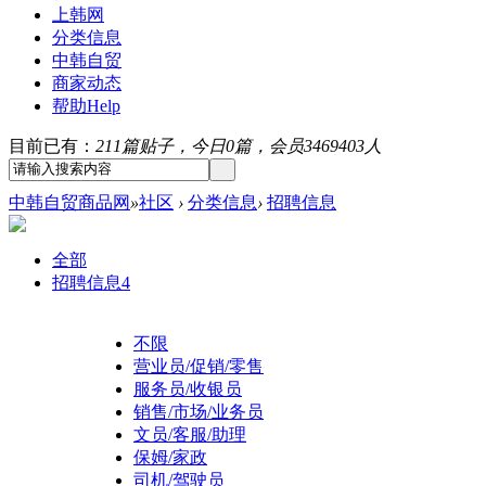
上韩网
分类信息
中韩自贸
商家动态
帮助
Help
目前已有：
211篇贴子，今日0篇，会员3469403人
中韩自贸商品网
»
社区
›
分类信息
›
招聘信息
全部
招聘信息
4
不限
营业员/促销/零售
服务员/收银员
销售/市场/业务员
文员/客服/助理
保姆/家政
司机/驾驶员