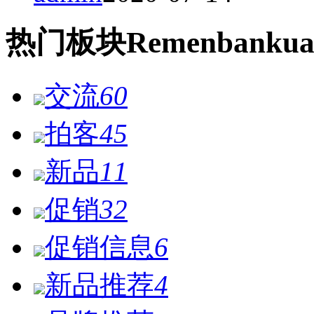
热门
板块
Remen
bankua
交流
60
拍客
45
新品
11
促销
32
促销信息
6
新品推荐
4