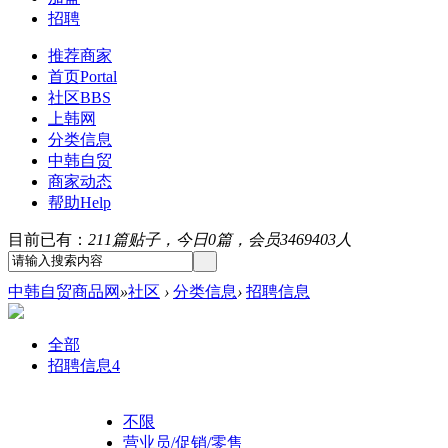
招聘
推荐商家
首页
Portal
社区
BBS
上韩网
分类信息
中韩自贸
商家动态
帮助
Help
目前已有：
211篇贴子，今日0篇，会员3469403人
中韩自贸商品网
»
社区
›
分类信息
›
招聘信息
全部
招聘信息
4
不限
营业员/促销/零售