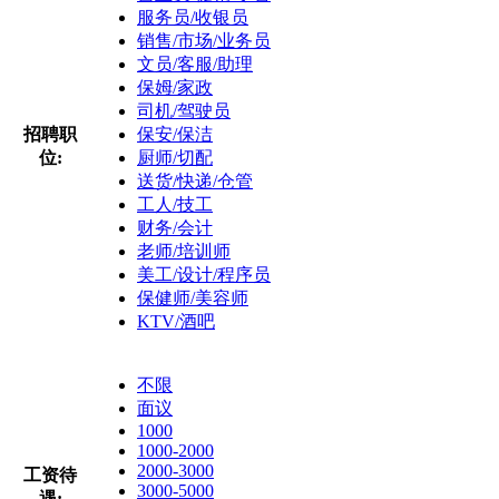
服务员/收银员
销售/市场/业务员
文员/客服/助理
保姆/家政
司机/驾驶员
招聘职
保安/保洁
位:
厨师/切配
送货/快递/仓管
工人/技工
财务/会计
老师/培训师
美工/设计/程序员
保健师/美容师
KTV/酒吧
不限
面议
1000
1000-2000
2000-3000
工资待
3000-5000
遇: