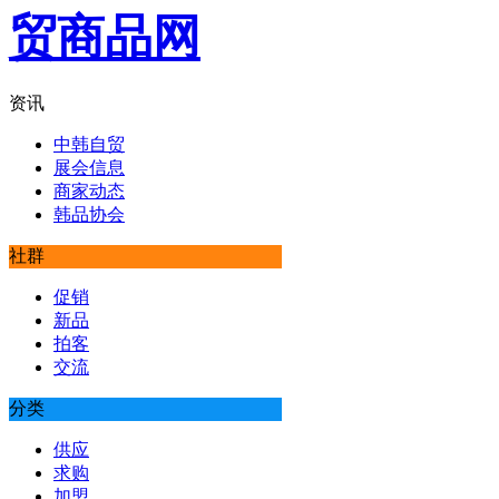
资讯
中韩自贸
展会信息
商家动态
韩品协会
社群
促销
新品
拍客
交流
分类
供应
求购
加盟