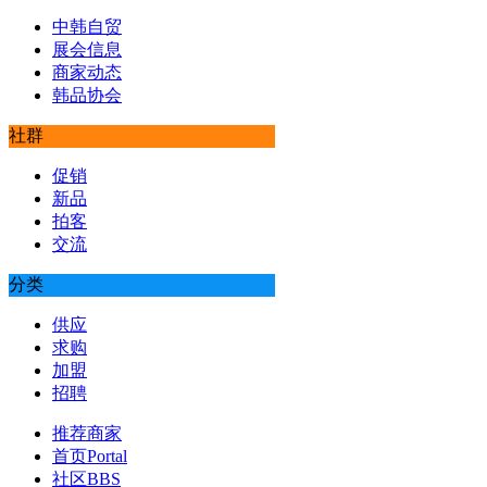
中韩自贸
展会信息
商家动态
韩品协会
社群
促销
新品
拍客
交流
分类
供应
求购
加盟
招聘
推荐商家
首页
Portal
社区
BBS