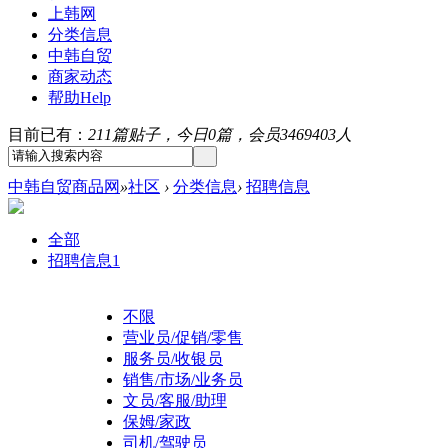
上韩网
分类信息
中韩自贸
商家动态
帮助
Help
目前已有：
211篇贴子，今日0篇，会员3469403人
中韩自贸商品网
»
社区
›
分类信息
›
招聘信息
全部
招聘信息
1
不限
营业员/促销/零售
服务员/收银员
销售/市场/业务员
文员/客服/助理
保姆/家政
司机/驾驶员