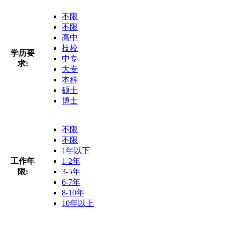
不限
不限
高中
技校
学历要
中专
求:
大专
本科
硕士
博士
不限
不限
1年以下
工作年
1-2年
限:
3-5年
6-7年
8-10年
10年以上