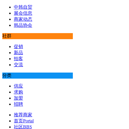
中韩自贸
展会信息
商家动态
韩品协会
社群
促销
新品
拍客
交流
分类
供应
求购
加盟
招聘
推荐商家
首页
Portal
社区
BBS