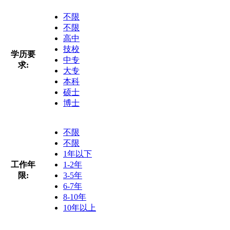
不限
不限
高中
技校
学历要
中专
求:
大专
本科
硕士
博士
不限
不限
1年以下
工作年
1-2年
限:
3-5年
6-7年
8-10年
10年以上