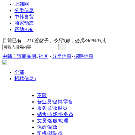
上韩网
分类信息
中韩自贸
商家动态
帮助
Help
目前已有：
211篇贴子，今日0篇，会员3469403人
中韩自贸商品网
»
社区
›
分类信息
›
招聘信息
全部
招聘信息
5
不限
营业员/促销/零售
服务员/收银员
销售/市场/业务员
文员/客服/助理
保姆/家政
司机/驾驶员