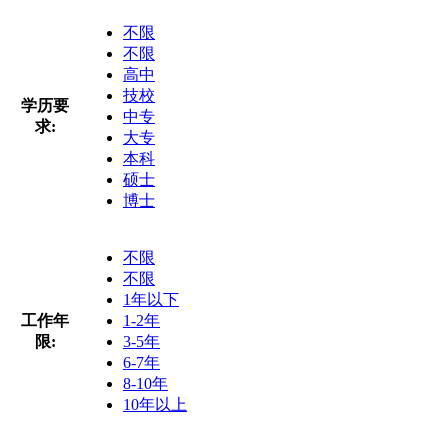
不限
不限
高中
技校
学历要
中专
求:
大专
本科
硕士
博士
不限
不限
1年以下
工作年
1-2年
限:
3-5年
6-7年
8-10年
10年以上