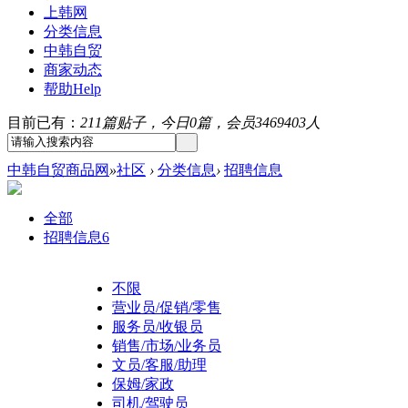
上韩网
分类信息
中韩自贸
商家动态
帮助
Help
目前已有：
211篇贴子，今日0篇，会员3469403人
中韩自贸商品网
»
社区
›
分类信息
›
招聘信息
全部
招聘信息
6
不限
营业员/促销/零售
服务员/收银员
销售/市场/业务员
文员/客服/助理
保姆/家政
司机/驾驶员