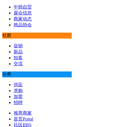
中韩自贸
展会信息
商家动态
韩品协会
社群
促销
新品
拍客
交流
分类
供应
求购
加盟
招聘
推荐商家
首页
Portal
社区
BBS