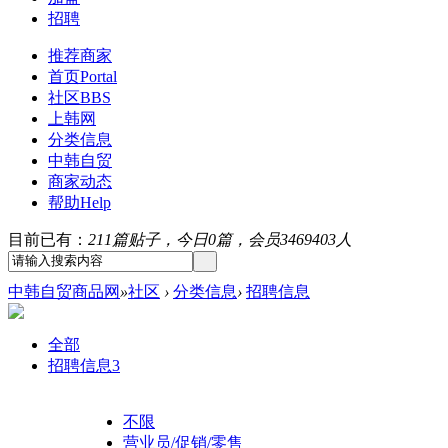
招聘
推荐商家
首页
Portal
社区
BBS
上韩网
分类信息
中韩自贸
商家动态
帮助
Help
目前已有：
211篇贴子，今日0篇，会员3469403人
中韩自贸商品网
»
社区
›
分类信息
›
招聘信息
全部
招聘信息
3
不限
营业员/促销/零售