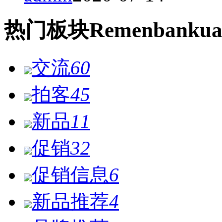
热门
板块
Remen
bankua
交流
60
拍客
45
新品
11
促销
32
促销信息
6
新品推荐
4