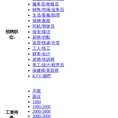
服务员/收银员
销售/市场/业务员
文员/客服/助理
保姆/家政
司机/驾驶员
招聘职
保安/保洁
位:
厨师/切配
送货/快递/仓管
工人/技工
财务/会计
老师/培训师
美工/设计/程序员
保健师/美容师
KTV/酒吧
不限
面议
1000
1000-2000
2000-3000
工资待
3000-5000
遇: