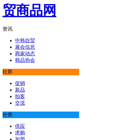
资讯
中韩自贸
展会信息
商家动态
韩品协会
社群
促销
新品
拍客
交流
分类
供应
求购
加盟