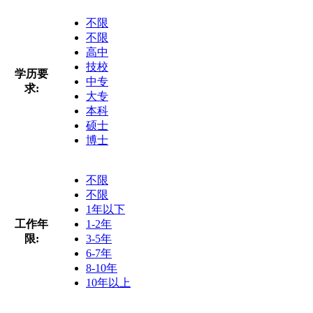
不限
不限
高中
技校
学历要
中专
求:
大专
本科
硕士
博士
不限
不限
1年以下
工作年
1-2年
限:
3-5年
6-7年
8-10年
10年以上