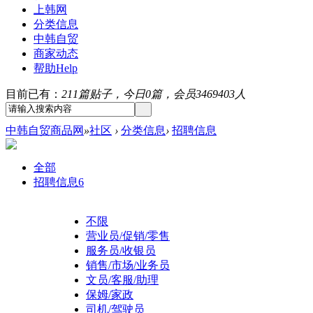
上韩网
分类信息
中韩自贸
商家动态
帮助
Help
目前已有：
211篇贴子，今日0篇，会员3469403人
中韩自贸商品网
»
社区
›
分类信息
›
招聘信息
全部
招聘信息
6
不限
营业员/促销/零售
服务员/收银员
销售/市场/业务员
文员/客服/助理
保姆/家政
司机/驾驶员