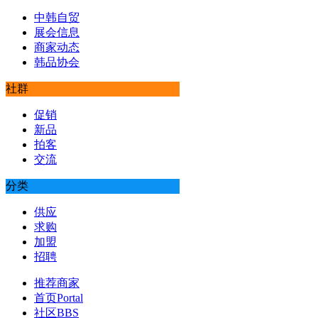
中韩自贸
展会信息
商家动态
韩品协会
社群
促销
新品
拍客
交流
分类
供应
求购
加盟
招聘
推荐商家
首页
Portal
社区
BBS