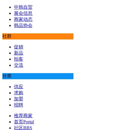
中韩自贸
展会信息
商家动态
韩品协会
社群
促销
新品
拍客
交流
分类
供应
求购
加盟
招聘
推荐商家
首页
Portal
社区
BBS