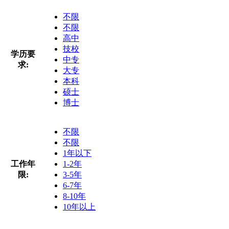
不限
不限
高中
技校
学历要
中专
求:
大专
本科
硕士
博士
不限
不限
1年以下
工作年
1-2年
限:
3-5年
6-7年
8-10年
10年以上