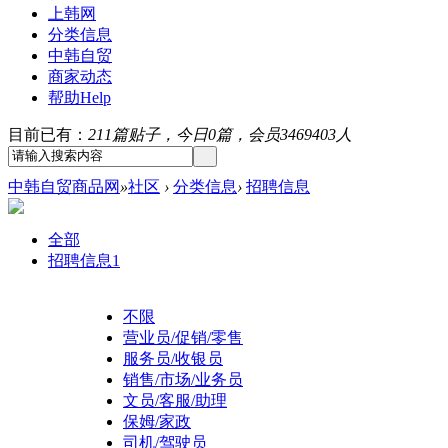
上韩网
分类信息
中韩自贸
商家动态
帮助
Help
目前已有：
211篇贴子，今日0篇，会员3469403人
中韩自贸商品网
»
社区
›
分类信息
›
招聘信息
全部
招聘信息
1
不限
营业员/促销/零售
服务员/收银员
销售/市场/业务员
文员/客服/助理
保姆/家政
司机/驾驶员