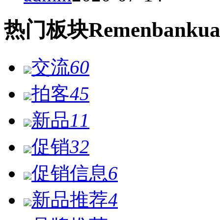
热门
板块
Remen
bankua
交流
60
拍客
45
新品
11
促销
32
促销信息
6
新品推荐
4