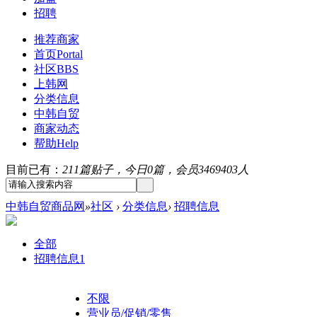
招聘
推荐商家
首页
Portal
社区
BBS
上韩网
分类信息
中韩自贸
商家动态
帮助
Help
目前已有：
211篇贴子，今日0篇，会员3469403人
中韩自贸商品网
»
社区
›
分类信息
›
招聘信息
全部
招聘信息
1
不限
营业员/促销/零售