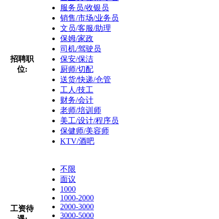
服务员/收银员
销售/市场/业务员
文员/客服/助理
保姆/家政
司机/驾驶员
招聘职
保安/保洁
位:
厨师/切配
送货/快递/仓管
工人/技工
财务/会计
老师/培训师
美工/设计/程序员
保健师/美容师
KTV/酒吧
不限
面议
1000
1000-2000
2000-3000
工资待
3000-5000
遇: