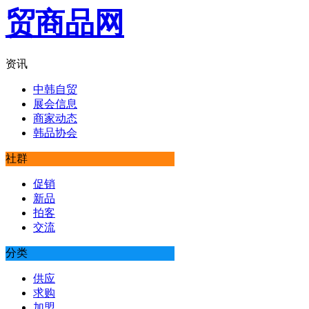
资讯
中韩自贸
展会信息
商家动态
韩品协会
社群
促销
新品
拍客
交流
分类
供应
求购
加盟