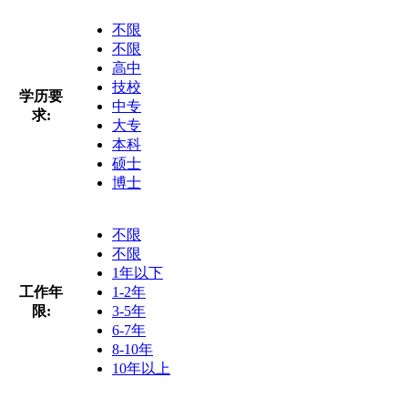
不限
不限
高中
技校
学历要
中专
求:
大专
本科
硕士
博士
不限
不限
1年以下
工作年
1-2年
限:
3-5年
6-7年
8-10年
10年以上