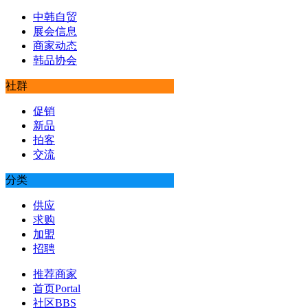
中韩自贸
展会信息
商家动态
韩品协会
社群
促销
新品
拍客
交流
分类
供应
求购
加盟
招聘
推荐商家
首页
Portal
社区
BBS