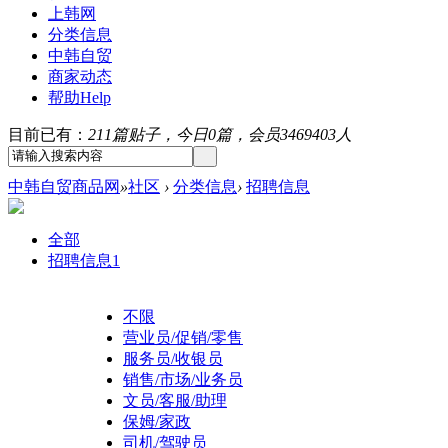
上韩网
分类信息
中韩自贸
商家动态
帮助
Help
目前已有：
211篇贴子，今日0篇，会员3469403人
中韩自贸商品网
»
社区
›
分类信息
›
招聘信息
全部
招聘信息
1
不限
营业员/促销/零售
服务员/收银员
销售/市场/业务员
文员/客服/助理
保姆/家政
司机/驾驶员