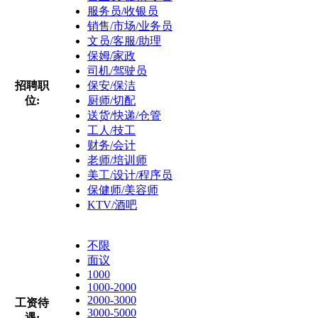
服务员/收银员
销售/市场/业务员
文员/客服/助理
保姆/家政
司机/驾驶员
招聘职
保安/保洁
位:
厨师/切配
送货/快递/仓管
工人/技工
财务/会计
老师/培训师
美工/设计/程序员
保健师/美容师
KTV/酒吧
不限
面议
1000
1000-2000
2000-3000
工资待
3000-5000
遇: