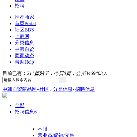
招聘
推荐商家
首页
Portal
社区
BBS
上韩网
分类信息
中韩自贸
商家动态
帮助
Help
目前已有：
211篇贴子，今日0篇，会员3469403人
中韩自贸商品网
»
社区
›
分类信息
›
招聘信息
全部
招聘信息
6
不限
营业员/促销/零售