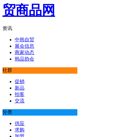
资讯
中韩自贸
展会信息
商家动态
韩品协会
社群
促销
新品
拍客
交流
分类
供应
求购
加盟