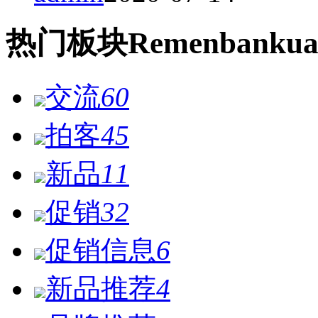
热门
板块
Remen
bankua
交流
60
拍客
45
新品
11
促销
32
促销信息
6
新品推荐
4