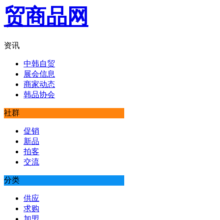
资讯
中韩自贸
展会信息
商家动态
韩品协会
社群
促销
新品
拍客
交流
分类
供应
求购
加盟