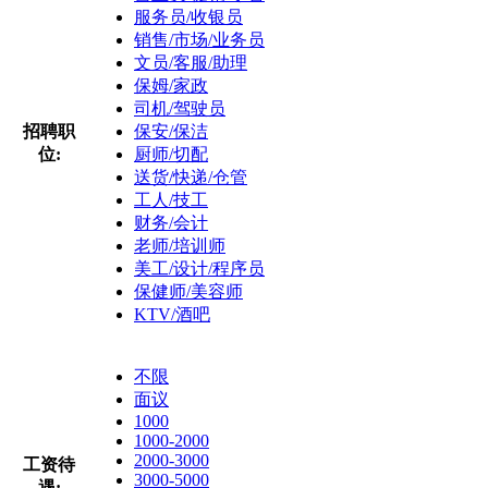
服务员/收银员
销售/市场/业务员
文员/客服/助理
保姆/家政
司机/驾驶员
招聘职
保安/保洁
位:
厨师/切配
送货/快递/仓管
工人/技工
财务/会计
老师/培训师
美工/设计/程序员
保健师/美容师
KTV/酒吧
不限
面议
1000
1000-2000
2000-3000
工资待
3000-5000
遇: