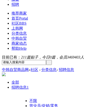
招聘
推荐商家
首页
Portal
社区
BBS
上韩网
分类信息
中韩自贸
商家动态
帮助
Help
目前已有：
211篇贴子，今日0篇，会员3469403人
中韩自贸商品网
»
社区
›
分类信息
›
招聘信息
全部
招聘信息
1
不限
营业员/促销/零售