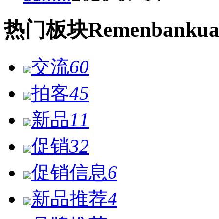
热门
板块
Remen
bankua
交流
60
拍客
45
新品
11
促销
32
促销信息
6
新品推荐
4