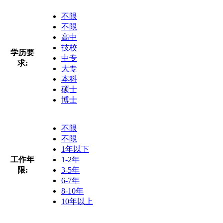
不限
不限
高中
技校
学历要
中专
求:
大专
本科
硕士
博士
不限
不限
1年以下
工作年
1-2年
限:
3-5年
6-7年
8-10年
10年以上