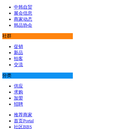
中韩自贸
展会信息
商家动态
韩品协会
社群
促销
新品
拍客
交流
分类
供应
求购
加盟
招聘
推荐商家
首页
Portal
社区
BBS