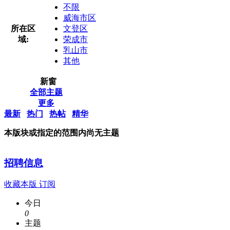
不限
威海市区
所在区
文登区
域:
荣成市
乳山市
其他
新窗
全部主题
更多
最新
热门
热帖
精华
本版块或指定的范围内尚无主题
招聘信息
收藏本版
订阅
今日
0
主题