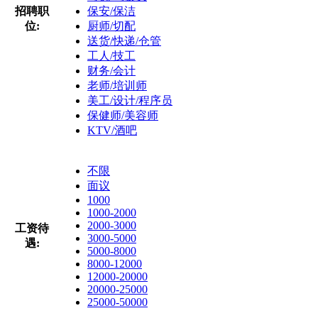
招聘职
保安/保洁
位:
厨师/切配
送货/快递/仓管
工人/技工
财务/会计
老师/培训师
美工/设计/程序员
保健师/美容师
KTV/酒吧
不限
面议
1000
1000-2000
2000-3000
工资待
3000-5000
遇:
5000-8000
8000-12000
12000-20000
20000-25000
25000-50000