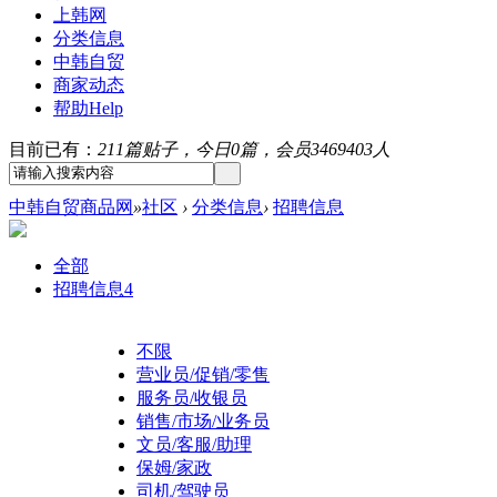
上韩网
分类信息
中韩自贸
商家动态
帮助
Help
目前已有：
211篇贴子，今日0篇，会员3469403人
中韩自贸商品网
»
社区
›
分类信息
›
招聘信息
全部
招聘信息
4
不限
营业员/促销/零售
服务员/收银员
销售/市场/业务员
文员/客服/助理
保姆/家政
司机/驾驶员