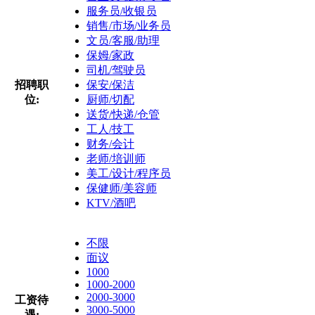
服务员/收银员
销售/市场/业务员
文员/客服/助理
保姆/家政
司机/驾驶员
招聘职
保安/保洁
位:
厨师/切配
送货/快递/仓管
工人/技工
财务/会计
老师/培训师
美工/设计/程序员
保健师/美容师
KTV/酒吧
不限
面议
1000
1000-2000
2000-3000
工资待
3000-5000
遇: