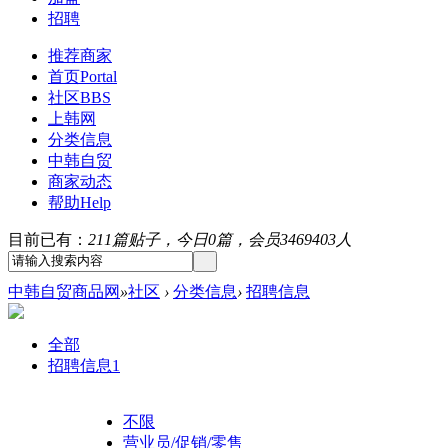
招聘
推荐商家
首页
Portal
社区
BBS
上韩网
分类信息
中韩自贸
商家动态
帮助
Help
目前已有：
211篇贴子，今日0篇，会员3469403人
中韩自贸商品网
»
社区
›
分类信息
›
招聘信息
全部
招聘信息
1
不限
营业员/促销/零售