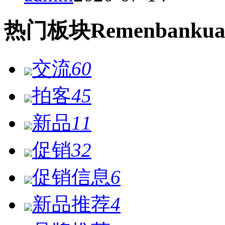
热门
板块
Remen
bankua
交流
60
拍客
45
新品
11
促销
32
促销信息
6
新品推荐
4