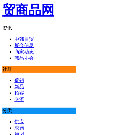
资讯
中韩自贸
展会信息
商家动态
韩品协会
社群
促销
新品
拍客
交流
分类
供应
求购
加盟