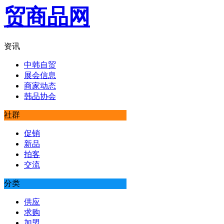
资讯
中韩自贸
展会信息
商家动态
韩品协会
社群
促销
新品
拍客
交流
分类
供应
求购
加盟