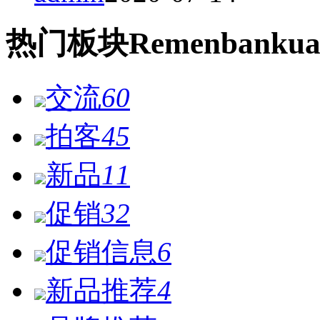
热门
板块
Remen
bankua
交流
60
拍客
45
新品
11
促销
32
促销信息
6
新品推荐
4