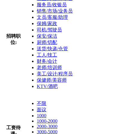
服务员/收银员
销售/市场/业务员
文员/客服/助理
保姆/家政
司机/驾驶员
招聘职
保安/保洁
位:
厨师/切配
送货/快递/仓管
工人/技工
财务/会计
老师/培训师
美工/设计/程序员
保健师/美容师
KTV/酒吧
不限
面议
1000
1000-2000
2000-3000
工资待
3000-5000
遇: