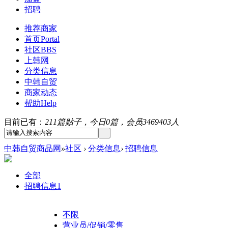
招聘
推荐商家
首页
Portal
社区
BBS
上韩网
分类信息
中韩自贸
商家动态
帮助
Help
目前已有：
211篇贴子，今日0篇，会员3469403人
中韩自贸商品网
»
社区
›
分类信息
›
招聘信息
全部
招聘信息
1
不限
营业员/促销/零售