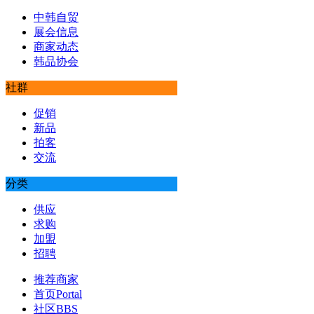
中韩自贸
展会信息
商家动态
韩品协会
社群
促销
新品
拍客
交流
分类
供应
求购
加盟
招聘
推荐商家
首页
Portal
社区
BBS