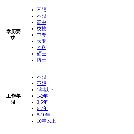
不限
不限
高中
技校
学历要
中专
求:
大专
本科
硕士
博士
不限
不限
1年以下
工作年
1-2年
限:
3-5年
6-7年
8-10年
10年以上