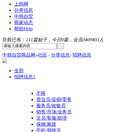
上韩网
分类信息
中韩自贸
商家动态
帮助
Help
目前已有：
211篇贴子，今日0篇，会员3469403人
中韩自贸商品网
»
社区
›
分类信息
›
招聘信息
全部
招聘信息
1
不限
营业员/促销/零售
服务员/收银员
销售/市场/业务员
文员/客服/助理
保姆/家政
司机/驾驶员