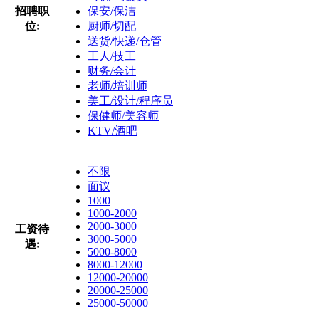
招聘职
保安/保洁
位:
厨师/切配
送货/快递/仓管
工人/技工
财务/会计
老师/培训师
美工/设计/程序员
保健师/美容师
KTV/酒吧
不限
面议
1000
1000-2000
2000-3000
工资待
3000-5000
遇:
5000-8000
8000-12000
12000-20000
20000-25000
25000-50000