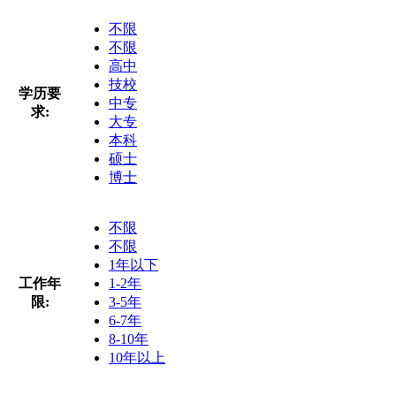
不限
不限
高中
技校
学历要
中专
求:
大专
本科
硕士
博士
不限
不限
1年以下
工作年
1-2年
限:
3-5年
6-7年
8-10年
10年以上