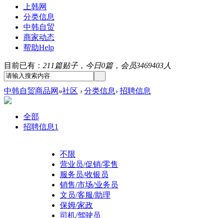
上韩网
分类信息
中韩自贸
商家动态
帮助
Help
目前已有：
211篇贴子，今日0篇，会员3469403人
中韩自贸商品网
»
社区
›
分类信息
›
招聘信息
全部
招聘信息
1
不限
营业员/促销/零售
服务员/收银员
销售/市场/业务员
文员/客服/助理
保姆/家政
司机/驾驶员