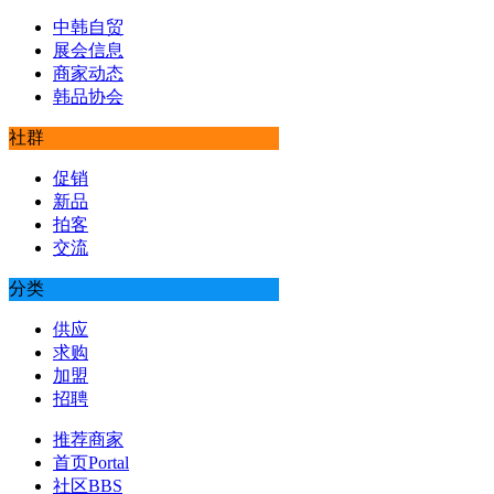
中韩自贸
展会信息
商家动态
韩品协会
社群
促销
新品
拍客
交流
分类
供应
求购
加盟
招聘
推荐商家
首页
Portal
社区
BBS