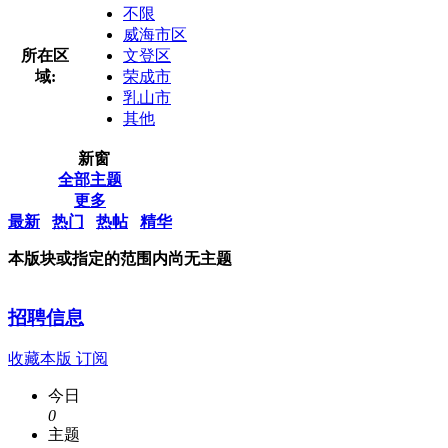
不限
威海市区
所在区
文登区
域:
荣成市
乳山市
其他
新窗
全部主题
更多
最新
热门
热帖
精华
本版块或指定的范围内尚无主题
招聘信息
收藏本版
订阅
今日
0
主题