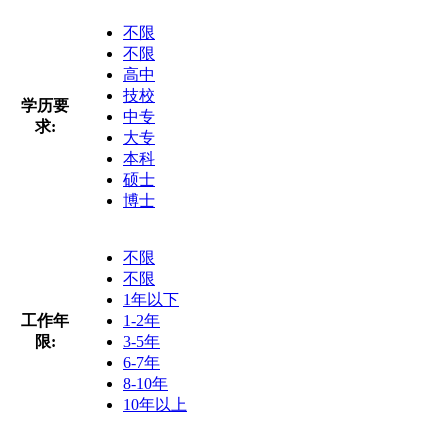
不限
不限
高中
技校
学历要
中专
求:
大专
本科
硕士
博士
不限
不限
1年以下
工作年
1-2年
限:
3-5年
6-7年
8-10年
10年以上