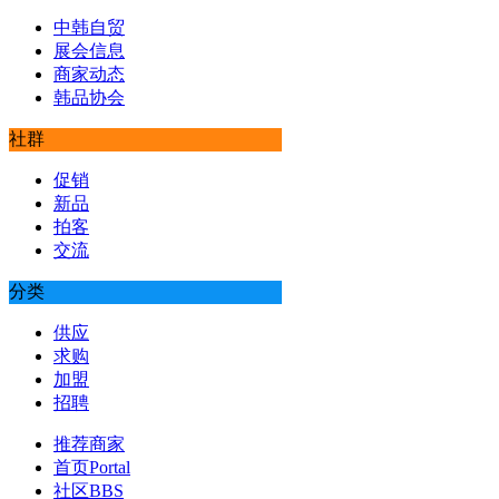
中韩自贸
展会信息
商家动态
韩品协会
社群
促销
新品
拍客
交流
分类
供应
求购
加盟
招聘
推荐商家
首页
Portal
社区
BBS