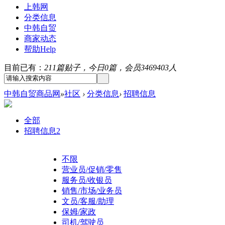
上韩网
分类信息
中韩自贸
商家动态
帮助
Help
目前已有：
211篇贴子，今日0篇，会员3469403人
中韩自贸商品网
»
社区
›
分类信息
›
招聘信息
全部
招聘信息
2
不限
营业员/促销/零售
服务员/收银员
销售/市场/业务员
文员/客服/助理
保姆/家政
司机/驾驶员