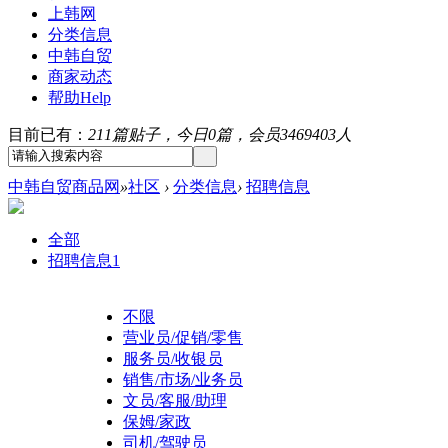
上韩网
分类信息
中韩自贸
商家动态
帮助
Help
目前已有：
211篇贴子，今日0篇，会员3469403人
中韩自贸商品网
»
社区
›
分类信息
›
招聘信息
全部
招聘信息
1
不限
营业员/促销/零售
服务员/收银员
销售/市场/业务员
文员/客服/助理
保姆/家政
司机/驾驶员