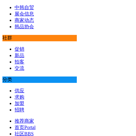
中韩自贸
展会信息
商家动态
韩品协会
社群
促销
新品
拍客
交流
分类
供应
求购
加盟
招聘
推荐商家
首页
Portal
社区
BBS