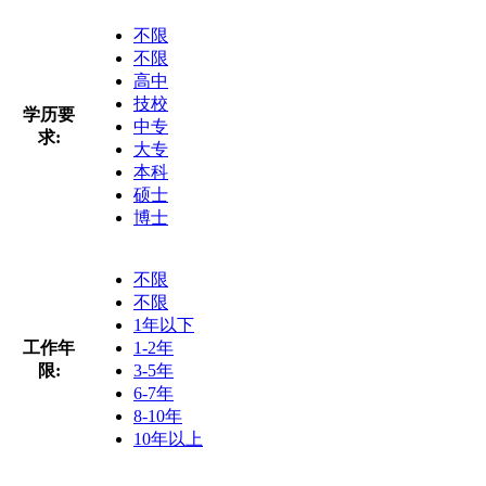
不限
不限
高中
技校
学历要
中专
求:
大专
本科
硕士
博士
不限
不限
1年以下
工作年
1-2年
限:
3-5年
6-7年
8-10年
10年以上