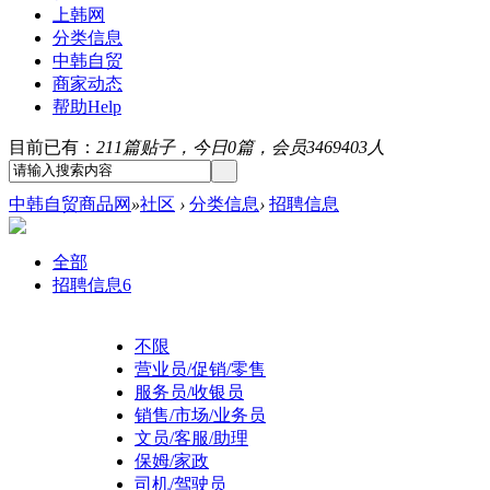
上韩网
分类信息
中韩自贸
商家动态
帮助
Help
目前已有：
211篇贴子，今日0篇，会员3469403人
中韩自贸商品网
»
社区
›
分类信息
›
招聘信息
全部
招聘信息
6
不限
营业员/促销/零售
服务员/收银员
销售/市场/业务员
文员/客服/助理
保姆/家政
司机/驾驶员