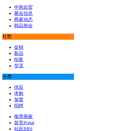
中韩自贸
展会信息
商家动态
韩品协会
社群
促销
新品
拍客
交流
分类
供应
求购
加盟
招聘
推荐商家
首页
Portal
社区
BBS