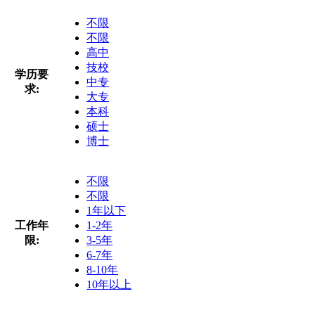
不限
不限
高中
技校
学历要
中专
求:
大专
本科
硕士
博士
不限
不限
1年以下
工作年
1-2年
限:
3-5年
6-7年
8-10年
10年以上