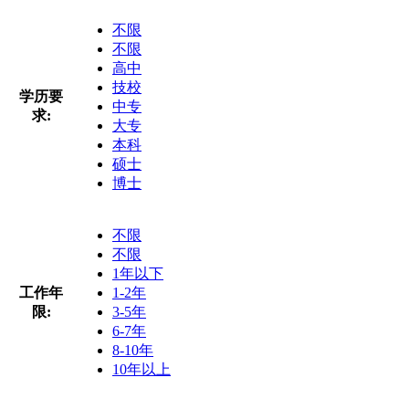
不限
不限
高中
技校
学历要
中专
求:
大专
本科
硕士
博士
不限
不限
1年以下
工作年
1-2年
限:
3-5年
6-7年
8-10年
10年以上