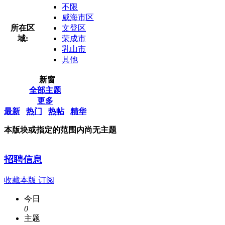
不限
威海市区
所在区
文登区
域:
荣成市
乳山市
其他
新窗
全部主题
更多
最新
热门
热帖
精华
本版块或指定的范围内尚无主题
招聘信息
收藏本版
订阅
今日
0
主题