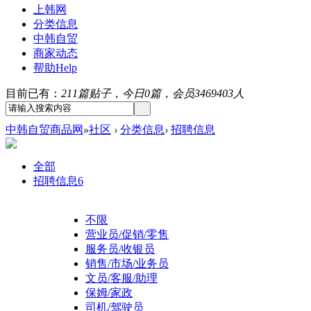
上韩网
分类信息
中韩自贸
商家动态
帮助
Help
目前已有：
211篇贴子，今日0篇，会员3469403人
中韩自贸商品网
»
社区
›
分类信息
›
招聘信息
全部
招聘信息
6
不限
营业员/促销/零售
服务员/收银员
销售/市场/业务员
文员/客服/助理
保姆/家政
司机/驾驶员