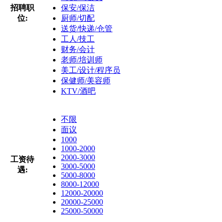
招聘职
保安/保洁
位:
厨师/切配
送货/快递/仓管
工人/技工
财务/会计
老师/培训师
美工/设计/程序员
保健师/美容师
KTV/酒吧
不限
面议
1000
1000-2000
2000-3000
工资待
3000-5000
遇:
5000-8000
8000-12000
12000-20000
20000-25000
25000-50000