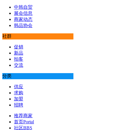
中韩自贸
展会信息
商家动态
韩品协会
社群
促销
新品
拍客
交流
分类
供应
求购
加盟
招聘
推荐商家
首页
Portal
社区
BBS