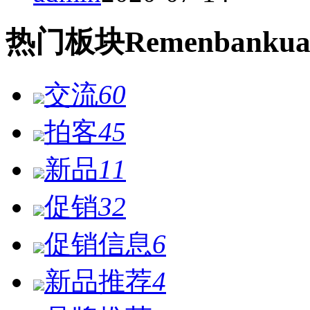
热门
板块
Remen
bankua
交流
60
拍客
45
新品
11
促销
32
促销信息
6
新品推荐
4