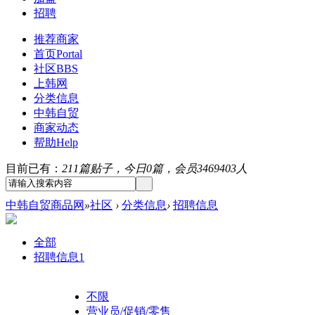
招聘
推荐商家
首页
Portal
社区
BBS
上韩网
分类信息
中韩自贸
商家动态
帮助
Help
目前已有：
211篇贴子，今日0篇，会员3469403人
中韩自贸商品网
»
社区
›
分类信息
›
招聘信息
全部
招聘信息
1
不限
营业员/促销/零售