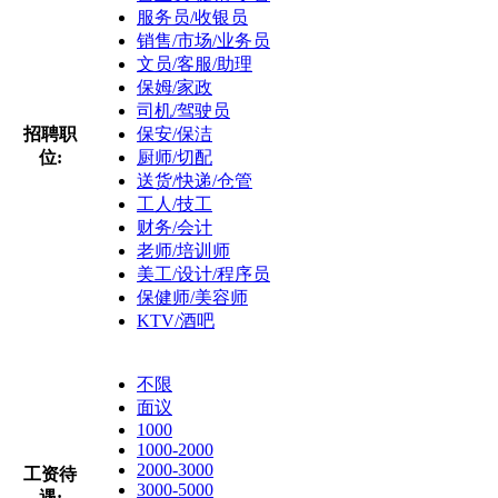
服务员/收银员
销售/市场/业务员
文员/客服/助理
保姆/家政
司机/驾驶员
招聘职
保安/保洁
位:
厨师/切配
送货/快递/仓管
工人/技工
财务/会计
老师/培训师
美工/设计/程序员
保健师/美容师
KTV/酒吧
不限
面议
1000
1000-2000
2000-3000
工资待
3000-5000
遇: