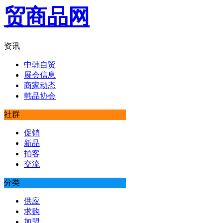
资讯
中韩自贸
展会信息
商家动态
韩品协会
社群
促销
新品
拍客
交流
分类
供应
求购
加盟