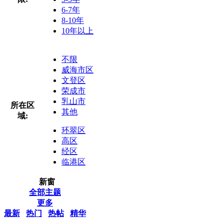
6-7年
8-10年
10年以上
不限
威海市区
文登区
荣成市
乳山市
所在区
其他
域:
环翠区
高区
经区
临港区
新窗
全部主题
更多
最新
热门
热帖
精华