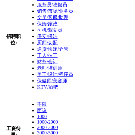
服务员/收银员
销售/市场/业务员
文员/客服/助理
保姆/家政
司机/驾驶员
招聘职
保安/保洁
位:
厨师/切配
送货/快递/仓管
工人/技工
财务/会计
老师/培训师
美工/设计/程序员
保健师/美容师
KTV/酒吧
不限
面议
1000
1000-2000
2000-3000
工资待
3000-5000
遇: