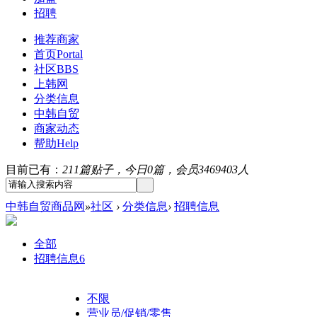
招聘
推荐商家
首页
Portal
社区
BBS
上韩网
分类信息
中韩自贸
商家动态
帮助
Help
目前已有：
211篇贴子，今日0篇，会员3469403人
中韩自贸商品网
»
社区
›
分类信息
›
招聘信息
全部
招聘信息
6
不限
营业员/促销/零售