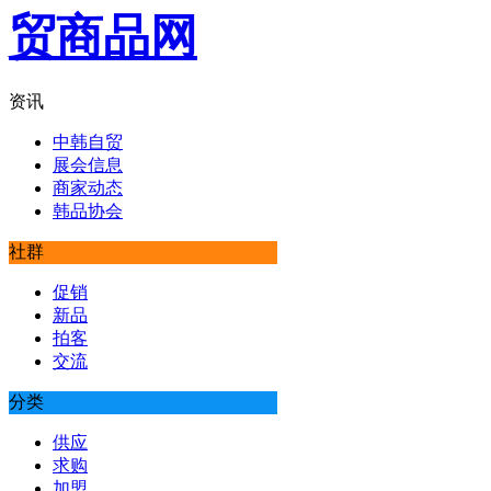
资讯
中韩自贸
展会信息
商家动态
韩品协会
社群
促销
新品
拍客
交流
分类
供应
求购
加盟