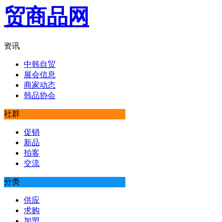
资讯
中韩自贸
展会信息
商家动态
韩品协会
社群
促销
新品
拍客
交流
分类
供应
求购
加盟