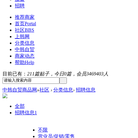
招聘
推荐商家
首页
Portal
社区
BBS
上韩网
分类信息
中韩自贸
商家动态
帮助
Help
目前已有：
211篇贴子，今日0篇，会员3469403人
中韩自贸商品网
»
社区
›
分类信息
›
招聘信息
全部
招聘信息
1
不限
营业员/促销/零售