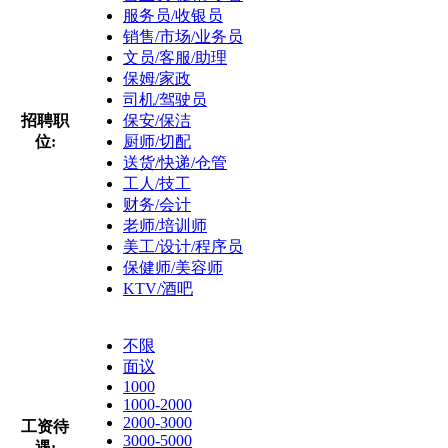
服务员/收银员
销售/市场/业务员
文员/客服/助理
保姆/家政
司机/驾驶员
招聘职
保安/保洁
位:
厨师/切配
送货/快递/仓管
工人/技工
财务/会计
老师/培训师
美工/设计/程序员
保健师/美容师
KTV/酒吧
不限
面议
1000
1000-2000
2000-3000
工资待
3000-5000
遇: