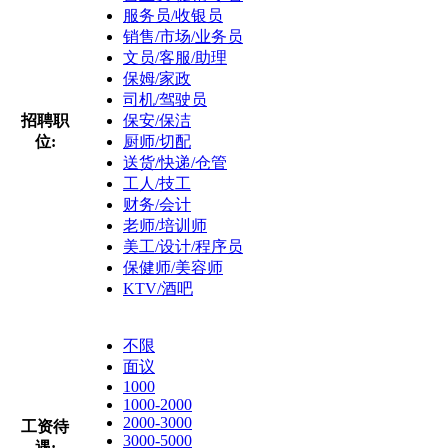
服务员/收银员
销售/市场/业务员
文员/客服/助理
保姆/家政
司机/驾驶员
招聘职
保安/保洁
位:
厨师/切配
送货/快递/仓管
工人/技工
财务/会计
老师/培训师
美工/设计/程序员
保健师/美容师
KTV/酒吧
不限
面议
1000
1000-2000
2000-3000
工资待
3000-5000
遇: