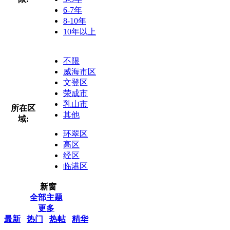
6-7年
8-10年
10年以上
不限
威海市区
文登区
荣成市
乳山市
所在区
其他
域:
环翠区
高区
经区
临港区
新窗
全部主题
更多
最新
热门
热帖
精华