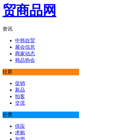
资讯
中韩自贸
展会信息
商家动态
韩品协会
社群
促销
新品
拍客
交流
分类
供应
求购
加盟