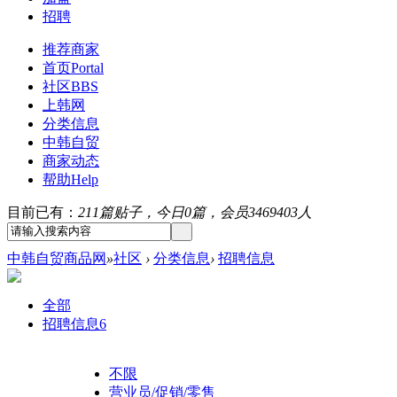
招聘
推荐商家
首页
Portal
社区
BBS
上韩网
分类信息
中韩自贸
商家动态
帮助
Help
目前已有：
211篇贴子，今日0篇，会员3469403人
中韩自贸商品网
»
社区
›
分类信息
›
招聘信息
全部
招聘信息
6
不限
营业员/促销/零售