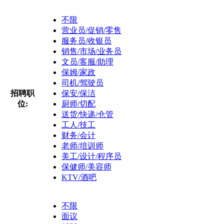
不限
营业员/促销/零售
服务员/收银员
销售/市场/业务员
文员/客服/助理
保姆/家政
司机/驾驶员
招聘职
保安/保洁
位:
厨师/切配
送货/快递/仓管
工人/技工
财务/会计
老师/培训师
美工/设计/程序员
保健师/美容师
KTV/酒吧
不限
面议