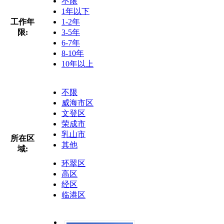
不限
1年以下
工作年
1-2年
限:
3-5年
6-7年
8-10年
10年以上
不限
威海市区
文登区
荣成市
乳山市
所在区
其他
域:
环翠区
高区
经区
临港区