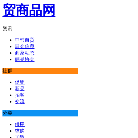
资讯
中韩自贸
展会信息
商家动态
韩品协会
社群
促销
新品
拍客
交流
分类
供应
求购
加盟