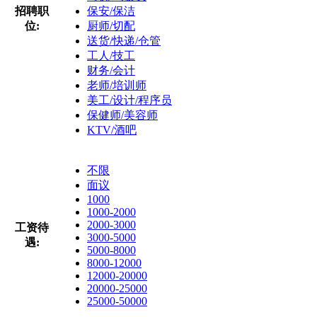
招聘职
保安/保洁
位:
厨师/切配
送货/快递/仓管
工人/技工
财务/会计
老师/培训师
美工/设计/程序员
保健师/美容师
KTV/酒吧
不限
面议
1000
1000-2000
2000-3000
工资待
3000-5000
遇:
5000-8000
8000-12000
12000-20000
20000-25000
25000-50000