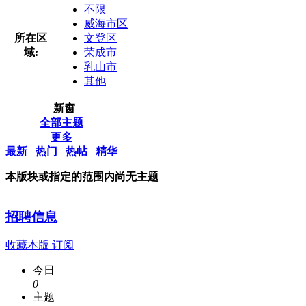
不限
威海市区
所在区
文登区
域:
荣成市
乳山市
其他
新窗
全部主题
更多
最新
热门
热帖
精华
本版块或指定的范围内尚无主题
招聘信息
收藏本版
订阅
今日
0
主题