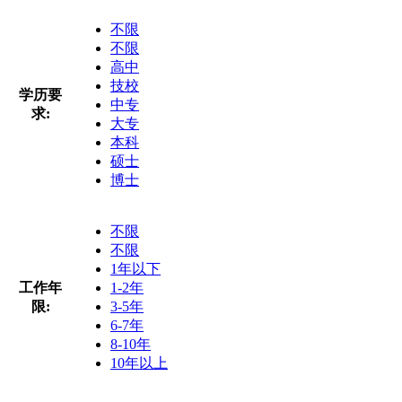
不限
不限
高中
技校
学历要
中专
求:
大专
本科
硕士
博士
不限
不限
1年以下
工作年
1-2年
限:
3-5年
6-7年
8-10年
10年以上