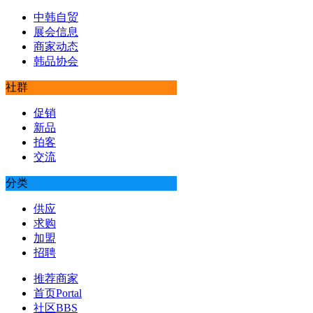
中韩自贸
展会信息
商家动态
韩品协会
社群
促销
新品
拍客
交流
分类
供应
求购
加盟
招聘
推荐商家
首页
Portal
社区
BBS