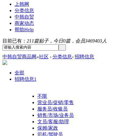
上韩网
分类信息
中韩自贸
商家动态
帮助
Help
目前已有：
211篇贴子，今日0篇，会员3469403人
中韩自贸商品网
»
社区
›
分类信息
›
招聘信息
全部
招聘信息
1
不限
营业员/促销/零售
服务员/收银员
销售/市场/业务员
文员/客服/助理
保姆/家政
司机/驾驶员