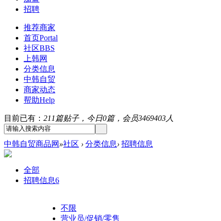
招聘
推荐商家
首页
Portal
社区
BBS
上韩网
分类信息
中韩自贸
商家动态
帮助
Help
目前已有：
211篇贴子，今日0篇，会员3469403人
中韩自贸商品网
»
社区
›
分类信息
›
招聘信息
全部
招聘信息
6
不限
营业员/促销/零售