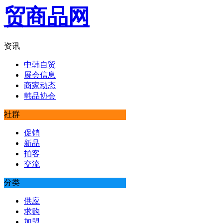
资讯
中韩自贸
展会信息
商家动态
韩品协会
社群
促销
新品
拍客
交流
分类
供应
求购
加盟