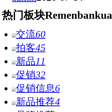
热门
板块
Remen
bankua
交流
60
拍客
45
新品
11
促销
32
促销信息
6
新品推荐
4